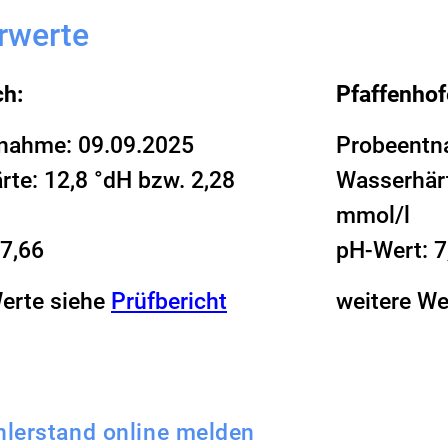
rwerte
ch:
Pfaffenhof
nahme: 09.09.2025
Probeentn
te: 12,8 °dH bzw. 2,28
Wasserhärt
mmol/l
 7,66
pH-Wert: 7
Werte siehe
Prüfbericht
weitere We
hlerstand online melden