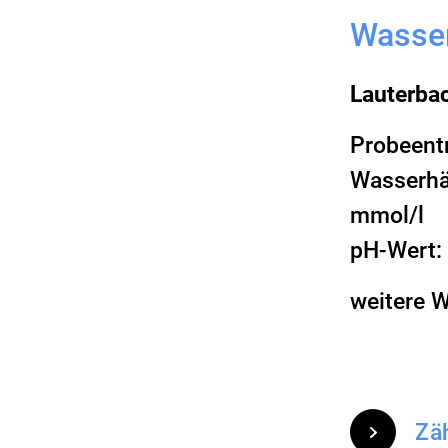
Wasse
Lauterba
Probeent
Wasserhär
mmol/l
pH-Wert:
weitere 
Zä