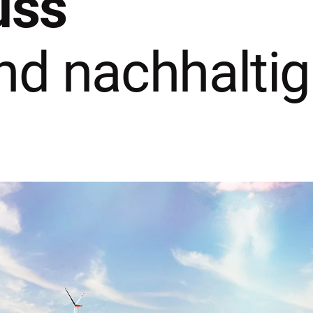
uss
nd nachhaltig