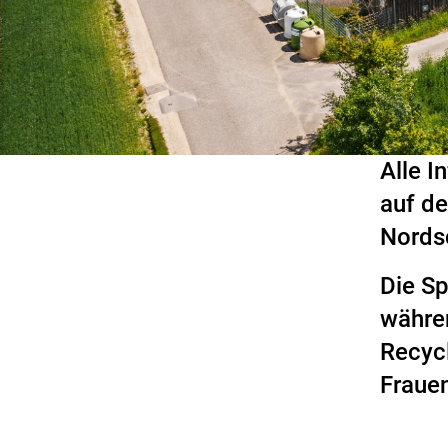
Alle I
auf d
Nords
Die Sp
währe
Recyc
Frauen