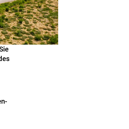
Sie
des
en-