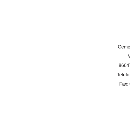
Geme
M
8664
Telef
Fax: