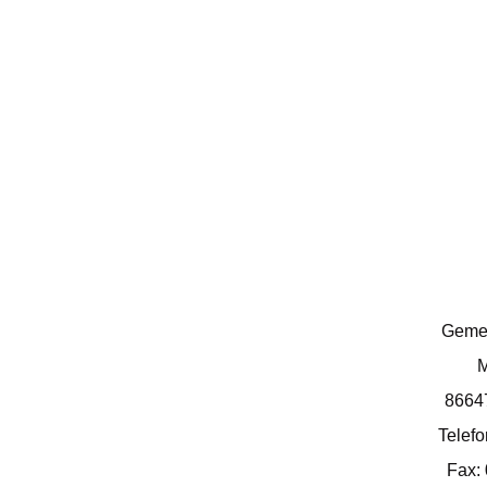
Geme
M
8664
Telef
Fax: